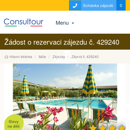
0
Schránka zájezdů
Menu
Žádost o rezervaci zájezdu č. 429240
Hlavní stránka
Itálie
Zájezdy
Zájezd č. 429240
Slevy
na děti