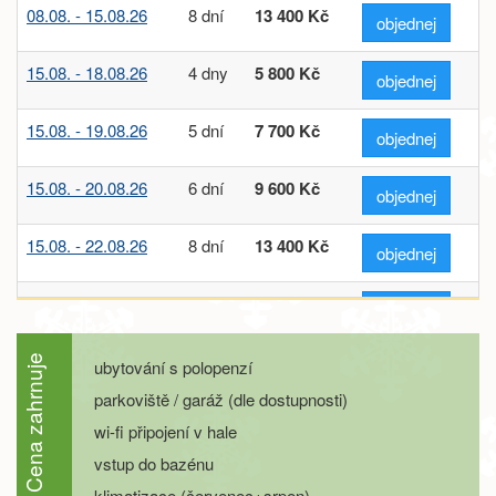
08.08. - 15.08.26
8 dní
13 400 Kč
objednej
15.08. - 18.08.26
4 dny
5 800 Kč
objednej
15.08. - 19.08.26
5 dní
7 700 Kč
objednej
15.08. - 20.08.26
6 dní
9 600 Kč
objednej
15.08. - 22.08.26
8 dní
13 400 Kč
objednej
22.08. - 25.08.26
4 dny
5 800 Kč
objednej
22.08. - 26.08.26
5 dní
7 700 Kč
Cena zahrnuje
ubytování s polopenzí
objednej
parkoviště / garáž (dle dostupnosti)
22.08. - 27.08.26
6 dní
9 600 Kč
objednej
wi-fi připojení v hale
vstup do bazénu
22.08. - 29.08.26
8 dní
13 400 Kč
objednej
klimatizace (červenec+srpen)