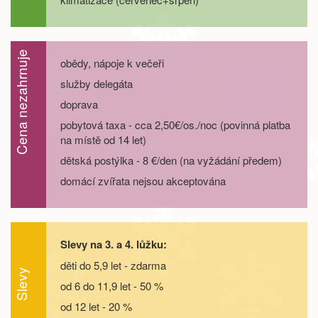
29.08. - 01.09.26
4 dny
5 600 Kč
objednej
Cena nezahrnuje
29.08. - 02.09.26
5 dní
7 400 Kč
obědy, nápoje k večeři
objednej
služby delegáta
29.08. - 03.09.26
6 dní
9 300 Kč
objednej
doprava
pobytová taxa - cca 2,50€/os./noc (povinná platba
29.08. - 05.09.26
8 dní
13 000 Kč
na místě od 14 let)
objednej
dětská postýlka - 8 €/den (na vyžádání předem)
září 2026
domácí zvířata nejsou akceptována
05.09. - 08.09.26
4 dny
5 600 Kč
objednej
05.09. - 09.09.26
5 dní
7 400 Kč
objednej
Slevy na 3. a 4. lůžku:
děti do 5,9 let - zdarma
05.09. - 10.09.26
6 dní
9 300 Kč
Slevy
objednej
od 6 do 11,9 let - 50 %
od 12 let - 20 %
05.09. - 12.09.26
8 dní
13 000 Kč
objednej