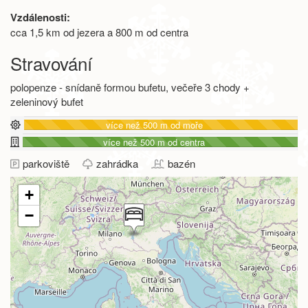
Vzdálenosti:
cca 1,5 km od jezera a 800 m od centra
Stravování
polopenze - snídaně formou bufetu, večeře 3 chody +
zeleninový bufet
více než 500 m od moře
více než 500 m od centra
parkoviště
zahrádka
bazén
+
−