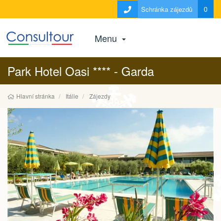
0
Schránka zájezdů
Menu
Park Hotel Oasi **** - Garda
Hlavní stránka
Itálie
Zájezdy