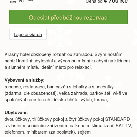
4 700 Kč
Cena od
Odeslat předběžnou rezervaci
Lago di Garda
Krásný hotel obklopený rozsáhlou zahradou. Svým hostům
nabízí kvalitní ubytování a výbornou místní kuchyni na klidném
a slunném místě. Ideální místo pro relaxaci.
Vybavení a služby:
recepce, restaurace, bar, bazén s lehátky a slunečníky
(zdarma, dle obsazenosti), velká zahrada, parkoviště, wi-fi ve
společných prostorech, dětské hřiště, výtah, terasa,
Ubytování:
dvoulůžkový, třílůžkový pokoj a čtyřlůžkový pokoj STANDARD
s vlastním sociálním zařízením, balkonem, klimatizací, SAT TV,
telefonem, minibarem (za poplatek), sejfem