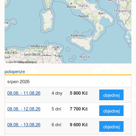
©
OpenStreetMap
contributors
polopenze
srpen 2026
08.08. - 11.08.26
4 dny
5 800 Kč
objednej
08.08. - 12.08.26
5 dní
7 700 Kč
objednej
08.08. - 13.08.26
6 dní
9 600 Kč
objednej