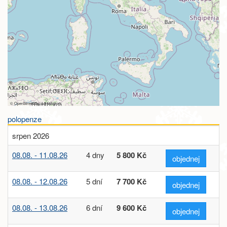
©
OpenStreetMap
contributors
polopenze
srpen 2026
08.08. - 11.08.26
4 dny
5 800 Kč
objednej
08.08. - 12.08.26
5 dní
7 700 Kč
objednej
08.08. - 13.08.26
6 dní
9 600 Kč
objednej