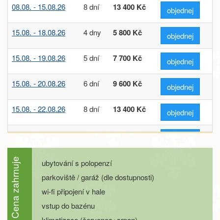
08.08. - 15.08.26
8 dní
13 400 Kč
objednej
15.08. - 18.08.26
4 dny
5 800 Kč
objednej
15.08. - 19.08.26
5 dní
7 700 Kč
objednej
15.08. - 20.08.26
6 dní
9 600 Kč
objednej
15.08. - 22.08.26
8 dní
13 400 Kč
objednej
22.08. - 25.08.26
4 dny
5 800 Kč
objednej
22.08. - 26.08.26
5 dní
7 700 Kč
Cena zahrnuje
ubytování s polopenzí
objednej
parkoviště / garáž (dle dostupnosti)
22.08. - 27.08.26
6 dní
9 600 Kč
objednej
wi-fi připojení v hale
vstup do bazénu
22.08. - 29.08.26
8 dní
13 400 Kč
objednej
klimatizace (červenec+srpen)