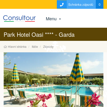
0
Schránka zájezdů
Menu
Park Hotel Oasi **** - Garda
Hlavní stránka
Itálie
Zájezdy