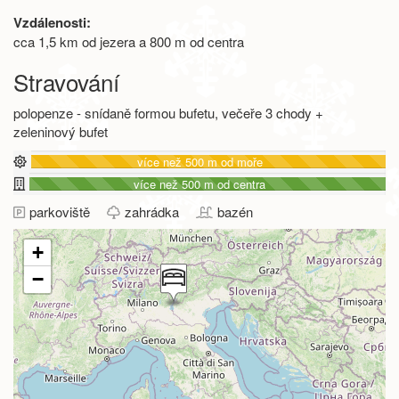
Vzdálenosti:
cca 1,5 km od jezera a 800 m od centra
Stravování
polopenze - snídaně formou bufetu, večeře 3 chody +
zeleninový bufet
více než 500 m od moře
více než 500 m od centra
parkoviště
zahrádka
bazén
+
−