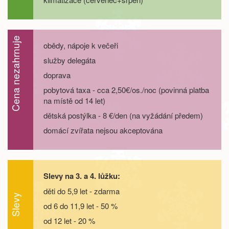
29.08. - 01.09.26
4 dny
5 600 Kč
objednej
Cena nezahrnuje
29.08. - 02.09.26
5 dní
7 400 Kč
obědy, nápoje k večeři
objednej
služby delegáta
29.08. - 03.09.26
6 dní
9 300 Kč
objednej
doprava
pobytová taxa - cca 2,50€/os./noc (povinná platba
29.08. - 05.09.26
8 dní
13 000 Kč
na místě od 14 let)
objednej
dětská postýlka - 8 €/den (na vyžádání předem)
září 2026
domácí zvířata nejsou akceptována
05.09. - 08.09.26
4 dny
5 600 Kč
objednej
05.09. - 09.09.26
5 dní
7 400 Kč
objednej
Slevy na 3. a 4. lůžku:
děti do 5,9 let - zdarma
05.09. - 10.09.26
6 dní
9 300 Kč
Slevy
objednej
od 6 do 11,9 let - 50 %
od 12 let - 20 %
05.09. - 12.09.26
8 dní
13 000 Kč
objednej