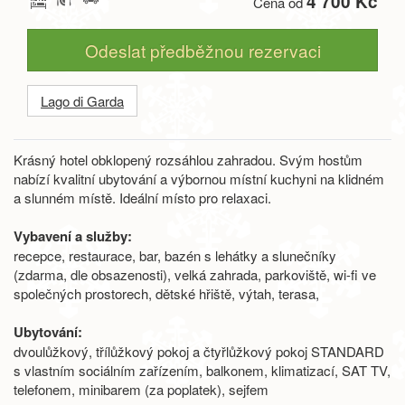
4 700 Kč
Cena od
Odeslat předběžnou rezervaci
Lago di Garda
Krásný hotel obklopený rozsáhlou zahradou. Svým hostům
nabízí kvalitní ubytování a výbornou místní kuchyni na klidném
a slunném místě. Ideální místo pro relaxaci.
Vybavení a služby:
recepce, restaurace, bar, bazén s lehátky a slunečníky
(zdarma, dle obsazenosti), velká zahrada, parkoviště, wi-fi ve
společných prostorech, dětské hřiště, výtah, terasa,
Ubytování:
dvoulůžkový, třílůžkový pokoj a čtyřlůžkový pokoj STANDARD
s vlastním sociálním zařízením, balkonem, klimatizací, SAT TV,
telefonem, minibarem (za poplatek), sejfem