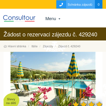
0
Schránka zájezdů
Menu
Žádost o rezervaci zájezdu č. 429240
Hlavní stránka
Itálie
Zájezdy
Zájezd č. 429240
Slevy
na děti