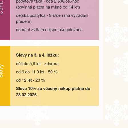
pobytová taxa - cca 2,50€/os./noc
(povinná platba na místě od 14 let)
dětská postýlka - 8 €/den (na vyžádání
předem)
domácí zvířata nejsou akceptována
Slevy na 3. a 4. lůžku:
děti do 5,9 let - zdarma
evy
od 6 do 11,9 let - 50 %
od 12 let - 20 %
Sleva 10% za včasný nákup platná do
28.02.2026.