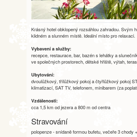
Krásný hotel obklopený rozsáhlou zahradou. Svým ho
klidném a slunném místě. Ideální místo pro relaxaci.
Vybavení a služby:
recepce, restaurace, bar, bazén s lehátky a slunečník
ve společných prostorech, dětské hřiště, výtah, teras
Ubytování:
dvoulůžkový, třílůžkový pokoj a čtyřlůžkový pokoj
klimatizací, SAT TV, telefonem, minibarem (za poplat
Vzdálenosti:
cca 1,5 km od jezera a 800 m od centra
Stravování
polopenze - snídaně formou bufetu, večeře 3 chody +