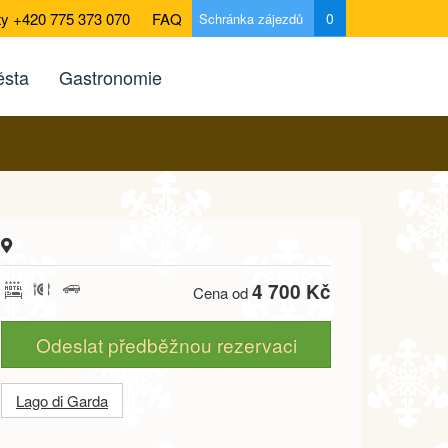
ty +420 775 373 070
FAQ
0
Schránka zájezdů
sta
Gastronomie
4 700 Kč
Cena od
Odeslat předběžnou rezervaci
Lago di Garda