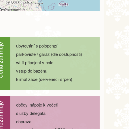
OpenStreetMap
contributors
ahrnuje
ubytování s polopenzí
parkoviště / garáž (dle dostupnosti)
wi-fi připojení v hale
vstup do bazénu
klimatizace (červenec+srpen)
zahrnuje
obědy, nápoje k večeři
služby delegáta
doprava