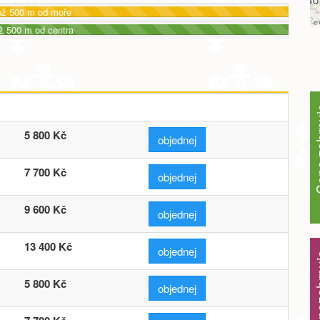
ež 500 m od moře
©
ž 500 m od centra
Cena z
5 800 Kč
objednej
7 700 Kč
objednej
9 600 Kč
objednej
13 400 Kč
objednej
Cena ne
5 800 Kč
objednej