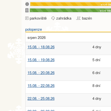
více n
více ne
parkoviště
zahrádka
bazén
polopenze
srpen 2026
15.08. - 18.08.26
4 dny
15.08. - 19.08.26
5 dní
15.08. - 20.08.26
6 dní
15.08. - 22.08.26
8 dní
22.08. - 25.08.26
4 dny