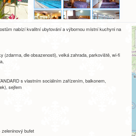
stům nabízí kvalitní ubytování a výbornou místní kuchyni na
y (zdarma, dle obsazenosti), velká zahrada, parkoviště, wi-fi
a,
 STANDARD s vlastním sociálním zařízením, balkonem,
ek), sejfem
 zeleninový bufet