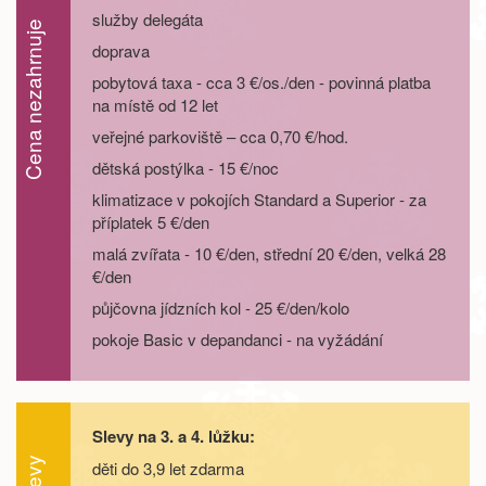
služby delegáta
05.09. - 08.09.26
4 dny
9 200 Kč
Cena nezahrnuje
objednej
doprava
pobytová taxa - cca 3 €/os./den - povinná platba
05.09. - 09.09.26
5 dní
12 200 Kč
objednej
na místě od 12 let
veřejné parkoviště – cca 0,70 €/hod.
05.09. - 10.09.26
6 dní
15 000 Kč
objednej
dětská postýlka - 15 €/noc
05.09. - 12.09.26
8 dní
20 600 Kč
klimatizace v pokojích Standard a Superior - za
objednej
příplatek 5 €/den
malá zvířata - 10 €/den, střední 20 €/den, velká 28
12.09. - 15.09.26
4 dny
8 400 Kč
objednej
€/den
půjčovna jídzních kol - 25 €/den/kolo
12.09. - 16.09.26
5 dní
11 200 Kč
objednej
pokoje Basic v depandanci - na vyžádání
12.09. - 17.09.26
6 dní
14 000 Kč
objednej
12.09. - 19.09.26
8 dní
19 600 Kč
objednej
Slevy na 3. a 4. lůžku:
Slevy
děti do 3,9 let zdarma
19.09. - 22.09.26
4 dny
8 400 Kč