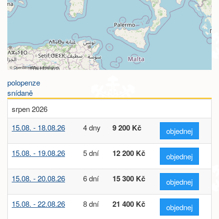
©
OpenStreetMap
contributors
polopenze
snídaně
srpen 2026
15.08. - 18.08.26
4 dny
9 200 Kč
objednej
15.08. - 19.08.26
5 dní
12 200 Kč
objednej
15.08. - 20.08.26
6 dní
15 300 Kč
objednej
15.08. - 22.08.26
8 dní
21 400 Kč
objednej