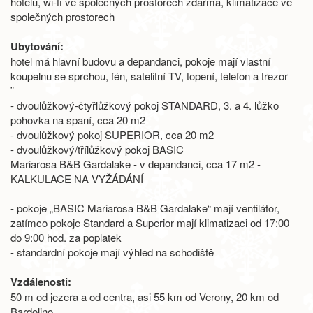
hotelu, wi-fi ve společných prostorech zdarma, klimatizace ve
společných prostorech
Ubytování:
hotel má hlavní budovu a depandanci, pokoje mají vlastní
koupelnu se sprchou, fén, satelitní TV, topení, telefon a trezor
¨
- dvoulůžkový-čtyřlůžkový pokoj STANDARD, 3. a 4. lůžko
pohovka na spaní, cca 20 m2
- dvoulůžkový pokoj SUPERIOR, cca 20 m2
- dvoulůžkový/třílůžkový pokoj BASIC
Mariarosa B&B Gardalake - v depandanci, cca 17 m2 -
KALKULACE NA VYŽÁDÁNÍ
- pokoje „BASIC Mariarosa B&B Gardalake“ mají ventilátor,
zatímco pokoje Standard a Superior mají klimatizaci od 17:00
do 9:00 hod. za poplatek
- standardní pokoje mají výhled na schodiště
Vzdálenosti:
50 m od jezera a od centra, asi 55 km od Verony, 20 km od
Bardolino