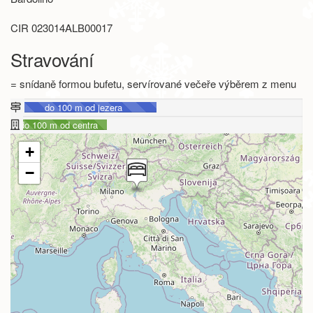
CIR 023014­ALB­00017
Stravování
= snídaně formou bufetu, servírované večeře výběrem z menu
do 100 m od jezera
do 100 m od centra
+
−