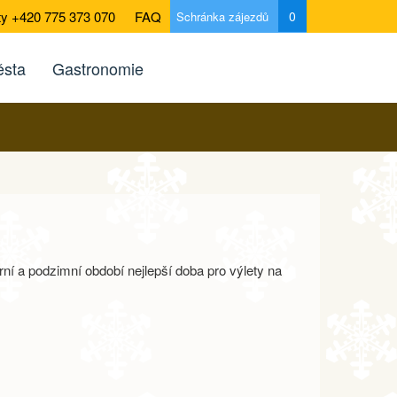
ty +420 775 373 070
FAQ
0
Schránka zájezdů
sta
Gastronomie
ní a podzimní období nejlepší doba pro výlety na