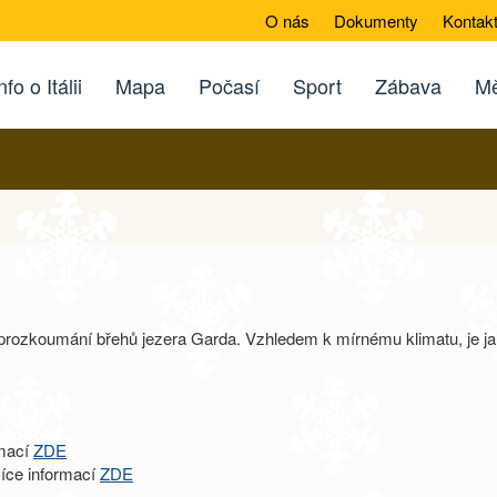
O nás
Dokumenty
Kontak
nfo o Itálii
Mapa
Počasí
Sport
Zábava
Mě
 prozkoumání břehů jezera Garda. Vzhledem k mírnému klimatu, je jar
rmací
ZDE
více informací
ZDE