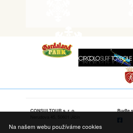
CONSULTOUR s. r. o.
Buďte s
Nerudova 45, 50601 Jičín
Na našem webu používáme cookies