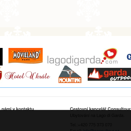
 námi v kontaktu
Cestovní kancelář Consultour
Ubytování na Lago di Garda.
Tel.:+420 775 373 070
Email:
info@consultour.cz