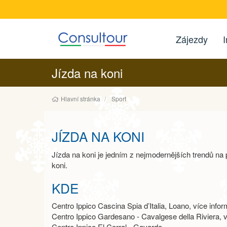
Zájezdy
I
Jízda na koni
Hlavní stránka
Sport
JÍZDA NA KONI
Jízda na koni je jedním z nejmodernějších trendů na
koni.
KDE
Centro Ippico Cascina Spia d’Italia, Loano, více info
Centro Ippico Gardesano - Cavalgese della Riviera, 
Centro Ippico El Corral - Gavardo